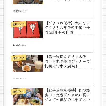
2025.12.22
【グリコの優待】大人もワ
優待グルメ
クワク！お菓子の宝箱～優
待品3年分の比較
2025.12.14
【第一興商＆クリレス優
優待グルメ
待】年末の優待ディナーで
札幌の街中を満喫！
2025.12.14
【食事系株主優待】秋の爆
優待グルメ
食い！定番グルメから裏ワ
ザまで～優待の二乗で大満
足！