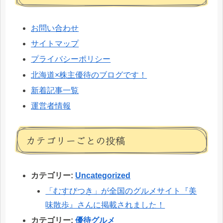
お問い合わせ
サイトマップ
プライバシーポリシー
北海道×株主優待のブログです！
新着記事一覧
運営者情報
カテゴリーごとの投稿
カテゴリー:
Uncategorized
「むすびつき」が全国のグルメサイト『美
味散歩』さんに掲載されました！
カテゴリー:
優待グルメ