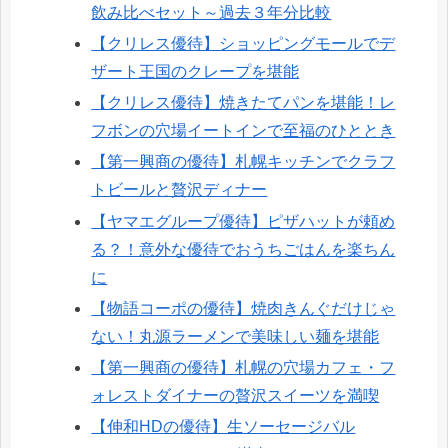
飲み比べセット～過去３年分比較
【クリレス優待】ショッピングモールでデ
ザート王国のクレープを堪能
【クリレス優待】焼きたてパンを堪能！レ
フボンの穴場イートインで至福のひととき
【第一興商の優待】札幌キッチンでクラフ
トビールと贅沢ディナー
【ヤマエグループ優待】ピザハットが頼め
る？！意外な優待でおうちごはんを楽ちん
に
【物語コーポの優待】焼肉きんぐだけじゃ
ない！丸源ラーメンで美味しい麺を堪能
【第一興商の優待】札幌の穴場カフェ・フ
ォレストダイナーの贅沢スイーツを満喫
【伸和HDの優待】生ソーセージバル