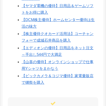
【ヤマダ電機の優待】日用品＆ゲームソフ
トをお得に購入
【DCM株主優待】ホームセンター優待は生
活の味方
【株主優待クオカード活用法】コーチャン
フォーで成城石井商品を購入
【エディオンの優待】日用品をネット注文
～手出し544円で大満足
【山喜の優待】オンラインショップで仕事
用Yシャツをまかなう
【ビックカメラ＆コジマ優待】家電量販店
で獺祭を購入