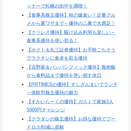
ィナーで札幌の街中を満喫！
【食事系株主優待】秋の爆食い！定番グル
メから裏ワザまで～優待の二乗で大満足！
【クリレス優待】駆け込み利用も楽しい～
食事系優待を使い切る！
【ホクト＆丸三証券優待】お手軽ごちそう
でラクチンに食卓を彩る優待
【吉野家＆パンパシフィック優待】魯肉飯
から食料品まで優待を使い倒す休日
【PRTIMESの優待】すしざんまいでランチ
～体験型株主優待の魅力
【すかいらーくの優待】ガストで家族3人
5000円チャレンジ
【クラダシの株主優待】お得な優待でフー
ドロス削減に貢献