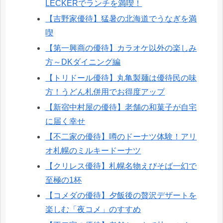
LECKERでランチを満喫！
【吉野家優待】猛暑の北海道でうなぎを満
喫
【第一興商の優待】カラオケ以外の楽しみ
方～DKダイニング編
【トリドール優待】丸亀製麺は優待民の味
方！うどん札併用でお得度アップ
【新宿中村屋の優待】老舗の和菓子が自宅
に届く幸せ
【不二家の優待】噂のドーナツ体験！アリ
オ札幌のミルキードーナツ
【クリレス優待】札幌名物えびそば一幻で
至極の1杯
【コメダの優待】夕飯後の贅沢デザートを
楽しむ「夜コメ」のすすめ