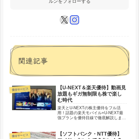
ルンをフォローする
関連記事
【U-NEXT＆楽天優待】動画見
優待サービス
放題もギガ無制限も株で楽し
む時代
楽天とU-NEXTの株主優待をフル活
用！話題の楽天モバイル×U-NEXT最
強プランを優待目線で徹底解説しま
す。
【ソフトバンク・NTT優待】
優待サービス