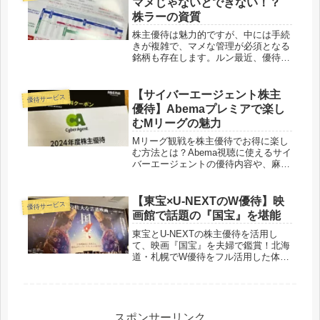
マメじゃないとできない！？
株ラーの資質
株主優待は魅力的ですが、中には手続
きが複雑で、マメな管理が必須となる
銘柄も存在します。ルン最近、優待目
的の株保有に興味を持ってくれる人が
増えてうれしい！今回は、「持ってい
るだけで得！」なデジタルギフト系の
【サイバーエージェント株主
優待サービス
優待—ソフトバンク（9434）とNT...
優待】Abemaプレミアで楽し
むMリーグの魅力
Mリーグ観戦を株主優待でお得に楽し
む方法とは？Abema視聴に使えるサイ
バーエージェントの優待内容や、麻雀
初心者でもハマるMリーグの魅力を北
海道在住のルン家が紹介！
【東宝×U-NEXTのW優待】映
優待サービス
画館で話題の『国宝』を堪能
東宝とU-NEXTの株主優待を活用し
て、映画『国宝』を夫婦で鑑賞！北海
道・札幌でW優待をフル活用した体験
レポート。
スポンサーリンク