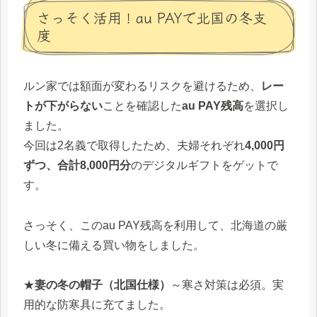
さっそく活用！au PAYで北国の冬支
度
ルン家では額面が変わるリスクを避けるため、
レー
トが下がらない
ことを確認した
au PAY残高
を選択し
ました。
今回は2名義で取得したため、夫婦それぞれ
4,000円
ずつ、合計8,000円分
のデジタルギフトをゲットで
す。
さっそく、このau PAY残高を利用して、北海道の厳
しい冬に備える買い物をしました。
★
妻の冬の帽子（北国仕様）
～寒さ対策は必須。実
用的な防寒具に充てました。