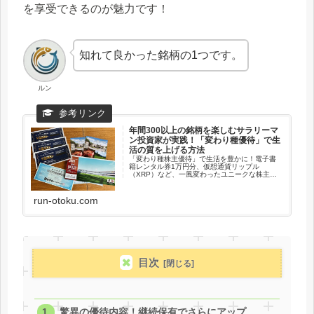
を享受できるのが魅力です！
知れて良かった銘柄の1つです。
ルン
年間300以上の銘柄を楽しむサラリーマ
ン投資家が実践！「変わり種優待」で生
活の質を上げる方法
「変わり種株主優待」で生活を豊かに！電子書
籍レンタル券1万円分、仮想通貨リップル
（XRP）など、一風変わったユニークな株主優
待をご紹介。投資の楽しさや奥深さを再発見で
きる、隠れたお宝銘柄を深掘りします。
run-otoku.com
目次
驚異の優待内容！継続保有でさらにアップ