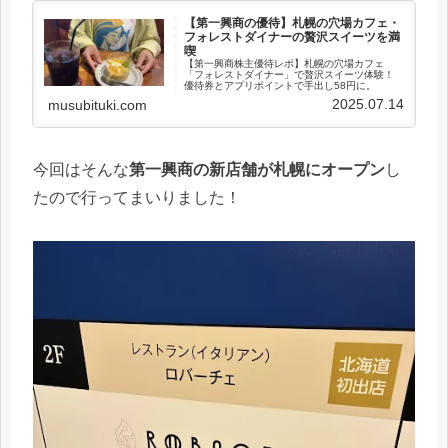
【第一興商の優待】札幌の穴場カフェ・
フォレストダイナーの贅沢スイーツを満
喫
【第一興商株主優待レポ】札幌の穴場カフェ
「フォレストダイナー」で贅沢スイーツ体験！
優待券とアプリポイントで手出し58円に。
2025.07.14
musubituki.com
今回はそんな
第一興商の新店舗が札幌にオープン
し
たので行ってまいりました！