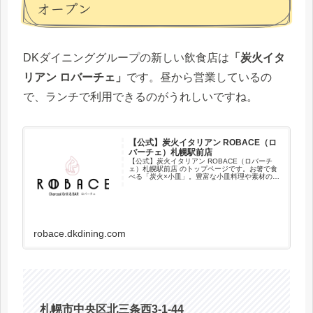
オープン
DKダイニンググループの新しい飲食店は
「炭火イタ
リアン ロバーチェ」
です。昼から営業しているの
で、ランチで利用できるのがうれしいですね。
【公式】炭火イタリアン ROBACE（ロ
バーチェ）札幌駅前店
【公式】炭火イタリアン ROBACE（ロバーチ
ェ）札幌駅前店 のトップページです。お箸で食
べる「炭火×小皿」。豊富な小皿料理や素材の旨
味を活かしてダイナミックに炭火で焼き上げる
肉料理の数々。イタリアンの枠にとらわれず、
和の食材・調理法を織り...
robace.dkdining.com
札幌市中央区北三条西3-1-44