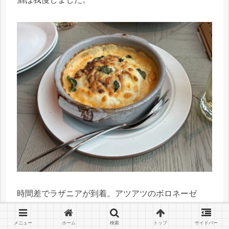
時間差でラザニアが到着。アツアツのボロネーゼ
風。ハフハフしながら美味しくいただきました。お
願いしなくても取り分けようのお皿を用意してくだ
メニュー
ホーム
検索
トップ
サイドバー